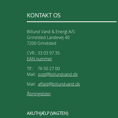
KONTAKT OS
Billund Vand & Energi A/S
Grindsted Landevej 40
7200 Grindsted
CVR.: 33 03 97 35
EAN nummer
Tlf.: 76 50 27 00
Mail:
post@billundvand.dk
Mail:
affald@billundvand.dk
Åbningstider
AKUTHJÆLP (VAGTEN)