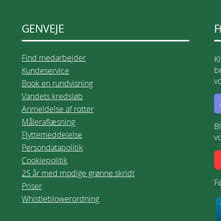
GENVEJE
F
Find medarbejder
K
be
Kundeservice
v
Book en rundvisning
Vandets kredsløb
Anmeldelse af rotter
Måleraflæsning
B
Flyttemeddelelse
v
Persondatapolitik
Cookiepolitik
25 år med modige grønne skridt
Fø
Priser
Whistleblowerordning