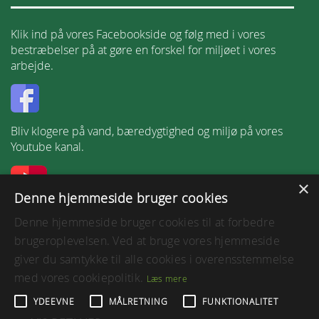
Klik ind på vores Facebookside og følg med i vores
bestræbelser på at gøre en forskel for miljøet i vores
arbejde.
Bliv klogere på vand, bæredygtighed og miljø på vores
Youtube kanal.
×
Denne hjemmeside bruger cookies
Følg os på LinkedIn.
Denne hjemmeside bruger cookies til at forbedre
brugeroplevelsen. Ved at bruge vores hjemmeside
giver du samtykke til alle cookies i overensstemmelse
med vores cookiepolitik.
Læs mere
Tilgængelighedserklæring
YDEEVNE
MÅLRETNING
FUNKTIONALITET
Vejledning til at få læst hjemmesiden op