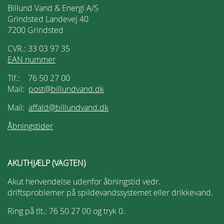
Billund Vand & Energi A/S
Grindsted Landevej 40
7200 Grindsted
CVR.: 33 03 97 35
EAN nummer
Tlf.: 76 50 27 00
Mail:
post@billundvand.dk
Mail:
affald@billundvand.dk
Åbningstider
AKUTHJÆLP (VAGTEN)
Akut henvendelse udenfor åbningstid vedr.
driftsproblemer på spildevandssystemet eller drikkevand.
Ring på tlt.: 76 50 27 00 og tryk 0.