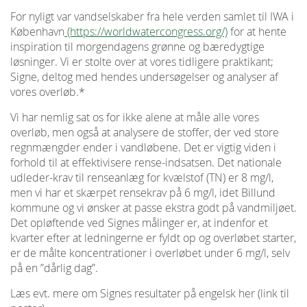
For nyligt var vandselskaber fra hele verden samlet til IWA i
København
(https://worldwatercongress.org/)
for at hente
inspiration til morgendagens grønne og bæredygtige
løsninger. Vi er stolte over at vores tidligere praktikant;
Signe, deltog med hendes undersøgelser og analyser af
vores overløb.*
Vi har nemlig sat os for ikke alene at måle alle vores
overløb, men også at analysere de stoffer, der ved store
regnmængder ender i vandløbene. Det er vigtig viden i
forhold til at effektivisere rense-indsatsen. Det nationale
udleder-krav til renseanlæg for kvælstof (TN) er 8 mg/l,
men vi har et skærpet rensekrav på 6 mg/l, idet Billund
kommune og vi ønsker at passe ekstra godt på vandmiljøet.
Det opløftende ved Signes målinger er, at indenfor et
kvarter efter at ledningerne er fyldt op og overløbet starter,
er de målte koncentrationer i overløbet under 6 mg/l, selv
på en ”dårlig dag”.
Læs evt. mere om Signes resultater på engelsk her (link til