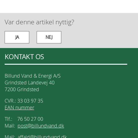
Var denne artikel nyttig?
JA
NEJ
KONTAKT OS
Billund Vand & Energi A/S
Grindsted Landevej 40
7200 Grindsted
CVR.: 33 03 97 35
EAN nummer
Tlf.: 76 50 27 00
Mail:
post@billundvand.dk
Mail:
affald@billundvand.dk