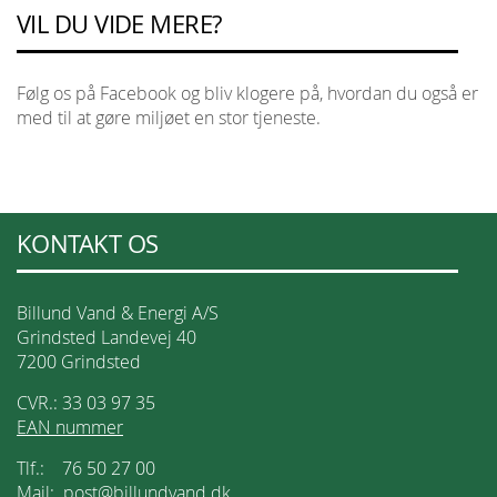
VIL DU VIDE MERE?
Følg os på Facebook og bliv klogere på, hvordan du også er
med til at gøre miljøet en stor tjeneste.
KONTAKT OS
Billund Vand & Energi A/S
Grindsted Landevej 40
7200 Grindsted
CVR.: 33 03 97 35
EAN nummer
Tlf.: 76 50 27 00
Mail:
post@billundvand.dk