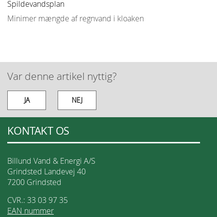
Spildevandsplan
Minimer mængde af regnvand i kloaken
Var denne artikel nyttig?
JA
NEJ
KONTAKT OS
Billund Vand & Energi A/S
Grindsted Landevej 40
7200 Grindsted
CVR.: 33 03 97 35
EAN nummer