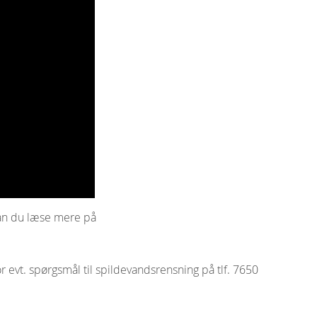
kan du læse mere på
 evt. spørgsmål til spildevandsrensning på tlf. 7650