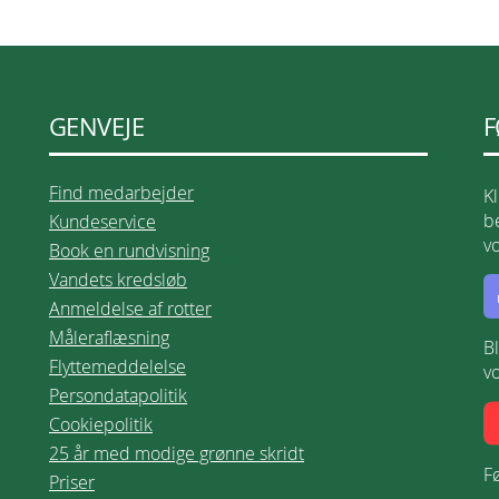
GENVEJE
F
Find medarbejder
K
be
Kundeservice
v
Book en rundvisning
Vandets kredsløb
Anmeldelse af rotter
Måleraflæsning
B
Flyttemeddelelse
v
Persondatapolitik
Cookiepolitik
25 år med modige grønne skridt
Fø
Priser