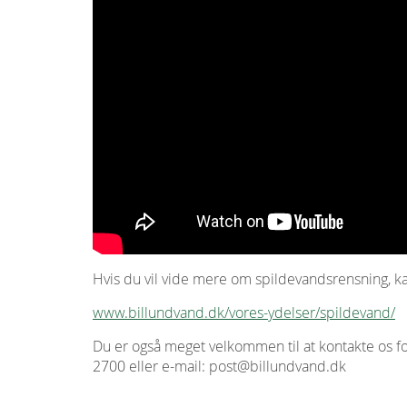
Hvis du vil vide mere om spildevandsrensning, 
www.billundvand.dk/vores-ydelser/spildevand/
Du er også meget velkommen til at kontakte os for
2700 eller e-mail: post@billundvand.dk