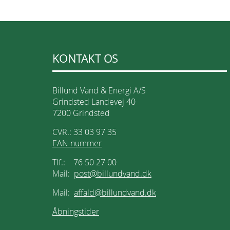
KONTAKT OS
Billund Vand & Energi A/S
Grindsted Landevej 40
7200 Grindsted
CVR.: 33 03 97 35
EAN nummer
Tlf.: 76 50 27 00
Mail:
post@billundvand.dk
Mail:
affald@billundvand.dk
Åbningstider