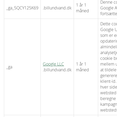
Denne co
1 år 1
_ga_5QCY125K69
.billundvand.dk
Google An
måned
fortsætte
Dette coo
Google Un
som er e
opdateri
almindel
analyset
cookie br
Google LLC
1 år 1
mellem u
_ga
.billundvand.dk
måned
at tildele
generer
klient-id
hver sid
websted o
beregne 
kampagne
websteds