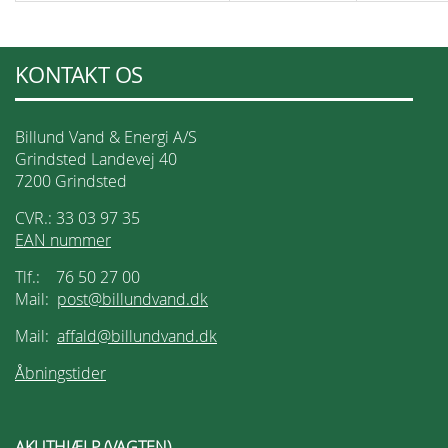
KONTAKT OS
Billund Vand & Energi A/S
Grindsted Landevej 40
7200 Grindsted
CVR.: 33 03 97 35
EAN nummer
Tlf.: 76 50 27 00
Mail:
post@billundvand.dk
Mail:
affald@billundvand.dk
Åbningstider
AKUTHJÆLP (VAGTEN)