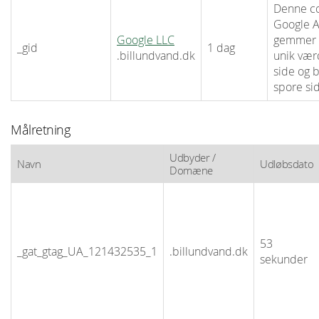
Denne coo
Google A
Google LLC
gemmer 
_gid
1 dag
.billundvand.dk
unik vær
side og b
spore sid
Målretning
Udbyder /
Navn
Udløbsdato
Domæne
53
_gat_gtag_UA_121432535_1
.billundvand.dk
sekunder