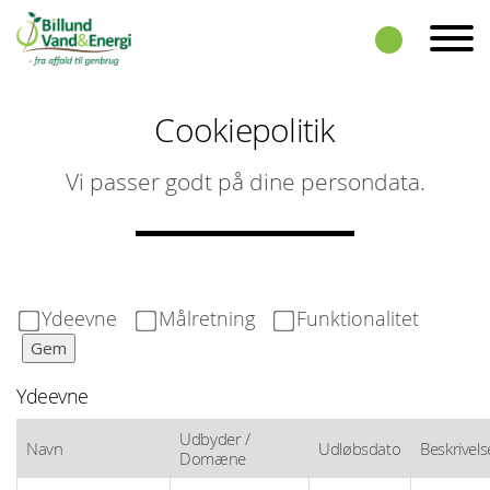
Skip to the content
Cookiepolitik
Vi passer godt på dine persondata.
Ydeevne
Målretning
Funktionalitet
Gem
Ydeevne
Udbyder /
Navn
Udløbsdato
Beskrivels
Domæne