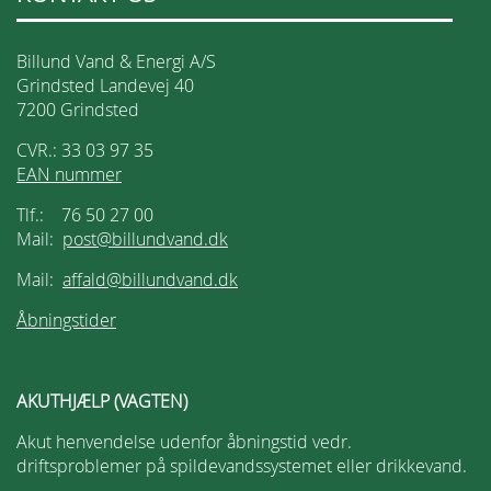
Billund Vand & Energi A/S
Grindsted Landevej 40
7200 Grindsted
CVR.: 33 03 97 35
EAN nummer
Tlf.: 76 50 27 00
Mail:
post@billundvand.dk
Mail:
affald@billundvand.dk
Åbningstider
AKUTHJÆLP (VAGTEN)
Akut henvendelse udenfor åbningstid vedr.
driftsproblemer på spildevandssystemet eller drikkevand.