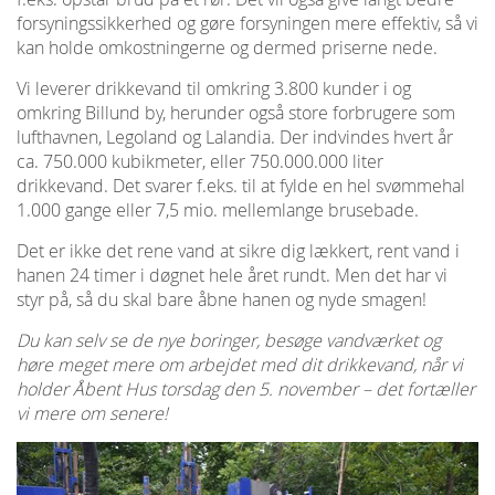
forsyningssikkerhed og gøre forsyningen mere effektiv, så vi
kan holde omkostningerne og dermed priserne nede.
Vi leverer drikkevand til omkring 3.800 kunder i og
omkring Billund by, herunder også store forbrugere som
lufthavnen, Legoland og Lalandia. Der indvindes hvert år
ca. 750.000 kubikmeter, eller 750.000.000 liter
drikkevand. Det svarer f.eks. til at fylde en hel svømmehal
1.000 gange eller 7,5 mio. mellemlange brusebade.
Det er ikke det rene vand at sikre dig lækkert, rent vand i
hanen 24 timer i døgnet hele året rundt. Men det har vi
styr på, så du skal bare åbne hanen og nyde smagen!
Du kan selv se de nye boringer, besøge vandværket og
høre meget mere om arbejdet med dit drikkevand, når vi
holder Åbent Hus torsdag den 5. november – det fortæller
vi mere om senere!