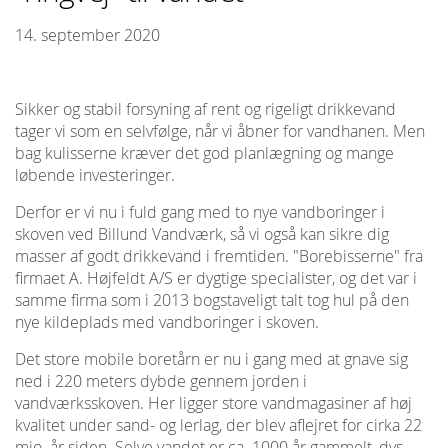
14. september 2020
Sikker og stabil forsyning af rent og rigeligt drikkevand
tager vi som en selvfølge, når vi åbner for vandhanen. Men
bag kulisserne kræver det god planlægning og mange
løbende investeringer.
Derfor er vi nu i fuld gang med to nye vandboringer i
skoven ved Billund Vandværk, så vi også kan sikre dig
masser af godt drikkevand i fremtiden. "Borebisserne" fra
firmaet A. Højfeldt A/S er dygtige specialister, og det var i
samme firma som i 2013 bogstaveligt talt tog hul på den
nye kildeplads med vandboringer i skoven.
Det store mobile boretårn er nu i gang med at gnave sig
ned i 220 meters dybde gennem jorden i
vandværksskoven. Her ligger store vandmagasiner af høj
kvalitet under sand- og lerlag, der blev aflejret for cirka 22
mio. år siden. Selve vandet er ca. 1000 år gammelt, dvs.