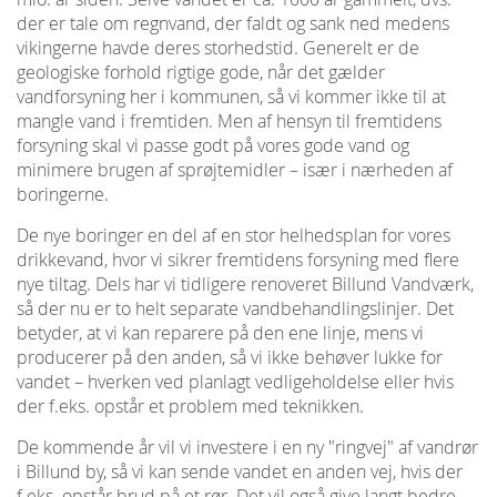
der er tale om regnvand, der faldt og sank ned medens
vikingerne havde deres storhedstid. Generelt er de
geologiske forhold rigtige gode, når det gælder
vandforsyning her i kommunen, så vi kommer ikke til at
mangle vand i fremtiden. Men af hensyn til fremtidens
forsyning skal vi passe godt på vores gode vand og
minimere brugen af sprøjtemidler – især i nærheden af
boringerne.
De nye boringer en del af en stor helhedsplan for vores
drikkevand, hvor vi sikrer fremtidens forsyning med flere
nye tiltag. Dels har vi tidligere renoveret Billund Vandværk,
så der nu er to helt separate vandbehandlingslinjer. Det
betyder, at vi kan reparere på den ene linje, mens vi
producerer på den anden, så vi ikke behøver lukke for
vandet – hverken ved planlagt vedligeholdelse eller hvis
der f.eks. opstår et problem med teknikken.
De kommende år vil vi investere i en ny "ringvej" af vandrør
i Billund by, så vi kan sende vandet en anden vej, hvis der
f.eks. opstår brud på et rør. Det vil også give langt bedre