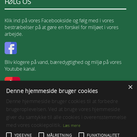
FØLG OS
Klik ind på vores Facebookside og følg med i vores
bestræbelser på at gøre en forskel for miljøet i vores
arbejde.
Bliv klogere på vand, bæredygtighed og miljø på vores
Youtube kanal.
×
Denne hjemmeside bruger cookies
Følg os på LinkedIn.
Denne hjemmeside bruger cookies til at forbedre
brugeroplevelsen. Ved at bruge vores hjemmeside
giver du samtykke til alle cookies i overensstemmelse
med vores cookiepolitik.
Læs mere
Tilgængelighedserklæring
YDEEVNE
MÅLRETNING
FUNKTIONALITET