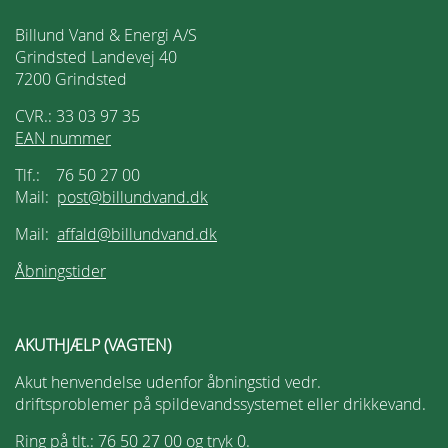
Billund Vand & Energi A/S
Grindsted Landevej 40
7200 Grindsted
CVR.: 33 03 97 35
EAN nummer
Tlf.: 76 50 27 00
Mail:
post@billundvand.dk
Mail:
affald@billundvand.dk
Åbningstider
AKUTHJÆLP (VAGTEN)
Akut henvendelse udenfor åbningstid vedr.
driftsproblemer på spildevandssystemet eller drikkevand.
Ring på tlt.: 76 50 27 00 og tryk 0.