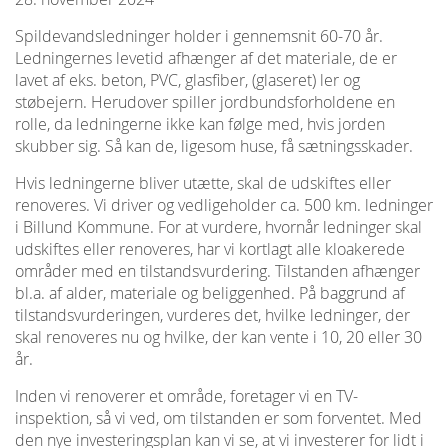
Spildevandsledninger holder i gennemsnit 60-70 år.
Ledningernes levetid afhænger af det materiale, de er
lavet af eks. beton, PVC, glasfiber, (glaseret) ler og
støbejern. Herudover spiller jordbundsforholdene en
rolle, da ledningerne ikke kan følge med, hvis jorden
skubber sig. Så kan de, ligesom huse, få sætningsskader.
Hvis ledningerne bliver utætte, skal de udskiftes eller
renoveres. Vi driver og vedligeholder ca. 500 km. ledninger
i Billund Kommune. For at vurdere, hvornår ledninger skal
udskiftes eller renoveres, har vi kortlagt alle kloakerede
områder med en tilstandsvurdering. Tilstanden afhænger
bl.a. af alder, materiale og beliggenhed. På baggrund af
tilstandsvurderingen, vurderes det, hvilke ledninger, der
skal renoveres nu og hvilke, der kan vente i 10, 20 eller 30
år.
Inden vi renoverer et område, foretager vi en TV-
inspektion, så vi ved, om tilstanden er som forventet. Med
den nye investeringsplan kan vi se, at vi investerer for lidt i