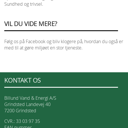
Sundhed og trivsel.
VIL DU VIDE MERE?
Følg os på Facebook og bliv klogere på, hvordan du også er
med til at gøre miljøet en stor tjeneste.
KONTAKT OS
Billund Vand & Energi A/S
Grindsted Landevej 40
7200 Grindsted
CVR.: 33 03 97 35
EAN nummer