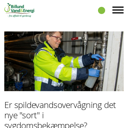
Skip to the content
Er spildevandsovervågning det
nye "sort" i
sygdomsbekæmpelse?