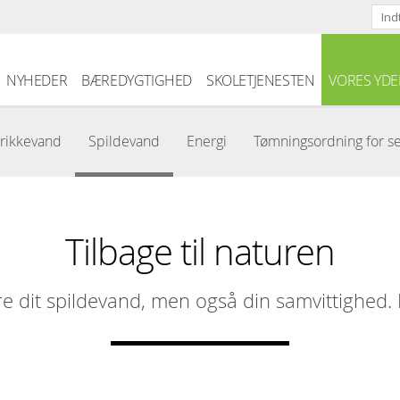
Skip to the content
NYHEDER
BÆREDYGTIGHED
SKOLETJENESTEN
VORES YDE
rikkevand
Spildevand
Energi
Tømningsordning for s
Tilbage til naturen
re dit spildevand, men også din samvittighed. F