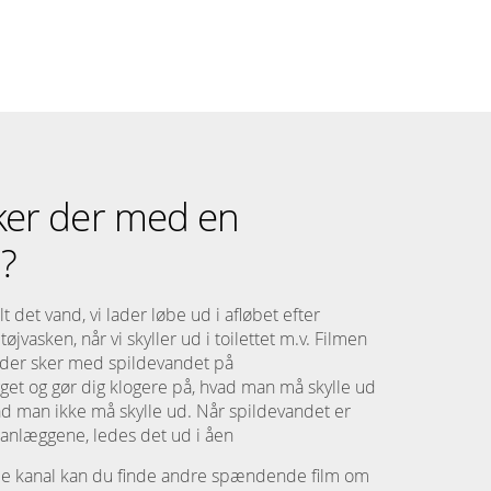
ker der med en
?
t det vand, vi lader løbe ud i afløbet efter
tøjvasken, når vi skyller ud i toilettet m.v. Filmen
 der sker med spildevandet på
et og gør dig klogere på, hvad man må skylle ud
hvad man ikke må skylle ud. Når spildevandet er
anlæggene, ledes det ud i åen
be kanal kan du finde andre spændende film om