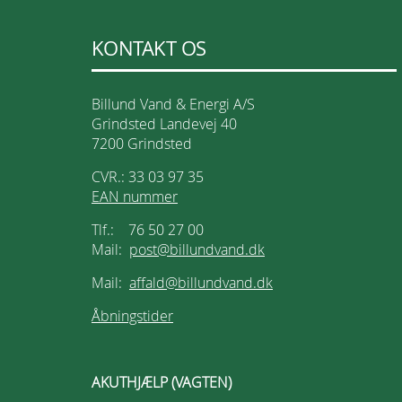
KONTAKT OS
Billund Vand & Energi A/S
Grindsted Landevej 40
7200 Grindsted
CVR.: 33 03 97 35
EAN nummer
Tlf.: 76 50 27 00
Mail:
post@billundvand.dk
Mail:
affald@billundvand.dk
Åbningstider
AKUTHJÆLP (VAGTEN)