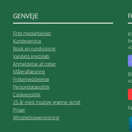
GENVEJE
F
Find medarbejder
K
be
Kundeservice
v
Book en rundvisning
Vandets kredsløb
Anmeldelse af rotter
Måleraflæsning
B
Flyttemeddelelse
v
Persondatapolitik
Cookiepolitik
25 år med modige grønne skridt
Fø
Priser
Whistleblowerordning