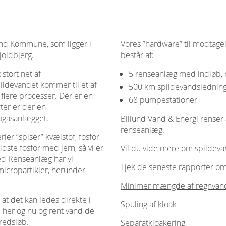
lund Kommune, som ligger i
Vores ”hardware” til modtagel
joldbjerg.
består af:
stort net af
5 renseanlæg med indløb, r
ildevandet kommer til et af
500 km spildevandslednin
flere processer. Der er en
68 pumpestationer
ter er der en
iogasanlægget.
Billund Vand & Energi renser 
renseanlæg.
rier ”spiser” kvælstof, fosfor
idste fosfor med jern, så vi er
Vil du vide mere om spildevand
sted Renseanlæg har vi
Tjek de seneste rapporter om 
micropartikler, herunder
Minimer mængde af regnvand
 at det kan ledes direkte i
Spuling af kloak
e her og nu og rent vand de
redsløb.
Separatkloakering