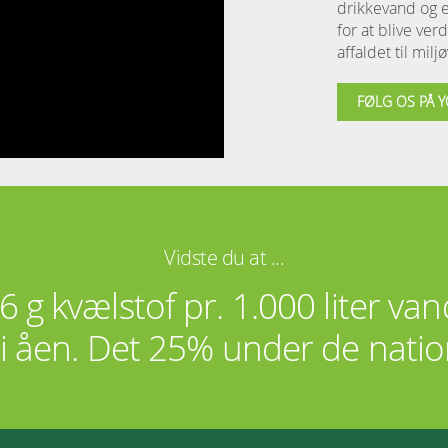
drikkevand og e
for at blive ve
affaldet til mil
FØLG OS PÅ 
Vidste du at ...
 6 g kvælstof pr. 1.000 liter va
i åen. Det 25% under de natio