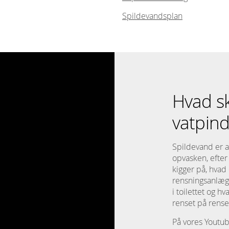
Spildevandsplan
Hvad s
vatpind
Spildevand er al
opvasken, efter 
kigger på, hvad
rensningsanlægg
i toilettet og 
renset på rense
På vores Youtu