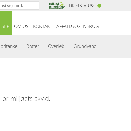
DRIFTSTATUS:
LSER
OM OS
KONTAKT
AFFALD & GENBRUG
eptitanke
Rotter
Overløb
Grundvand
or miljøets skyld.