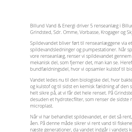
Billund Vand & Energi driver 5 renseanlæg i Bil
Grindsted, Sdr. Omme, Vorbasse, Krogager og Sk
Spildevandet bliver ført til renseanlæggene via et 
spildevandsledninger og pumpestationer. Når sp
vore renseanlæg, renser vi spildevandet gennem 
mekanisk del, som fjerner det, man kan se. Heref
bundfældningsdel, hvor vi opsamler kulstof til b
Vandet ledes nu til den biologiske del, hvor bakte
og kulstof og til sidst en kemisk fældning af den s
helt sikre på, at vi får det hele renset. På Grind
desuden et hydrotecfilter, som renser de sidste 
microplast.
Når vi har behandlet spildevandet, er det så rent,
åen. På denne måde sikrer vi rent vand til fisken
næste generationer, da vandet indgår i vandets k