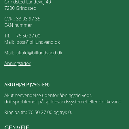
Grindsted Landevej 40
7200 Grindsted
CVR.: 33 03 97 35
EAN nummer
Tlf.: 76 50 27 00
Mail:
post@billundvand.dk
Mail:
affald@billundvand.dk
Åbningstider
AKUTHJÆLP (VAGTEN)
Akut henvendelse udenfor åbningstid vedr.
driftsproblemer på spildevandssystemet eller drikkevand.
Ring på tlt.: 76 50 27 00 og tryk 0.
GENVEJE