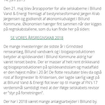
Den 21. maj blev årsrapporter for alle selskaberne i Billund
Vand & Energi fremlagt af bestyrelsesformand Jørgen Krab
Jørgensen og godkendt af økonomiudvalget i Billund
Kommune. Økonomien hænger fint sammen når der kigges
på regnskabstallene, som du kan finde her på siden:
SE VORES ÅRSREGNSKAB 2018
De mange investeringer de sidste år i Grindsted
renseanlæg, Billund vandværk og i biogasproduktionen
betyder at spildevandet i Billund Kommune aldrig har
været renset bedre. Der er masser af helt rent drikkevand
og biogasproduktionen på spildevandsslam og madaffald
er den højest målte i 20 år! De flotte resultater blev da også
rost af Borgmester Ib Kristensen, der lagde særlig vægt på
at Billund Vand & Energi flot lever op til mange af FN's 17
verdensmål samtidigt med at der ifølge selskabets revisor
er ”styr på forretningen”.
Der har i 2018 været mange anlægsarbejder i Billund by.