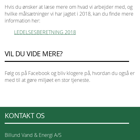
Hvis du ønsker at læse mere om hvad vi arbejder med, og
hvilke målsætninger vi har jagtet i 2018, kan du finde mere
information her:
LEDELSESBERETNING 2018
VIL DU VIDE MERE?
Følg os på Facebook og bliv klogere på, hvordan du også er
med til at gøre miljøet en stor tjeneste.
KONTAKT OS
Billund Vand & Energi A/S