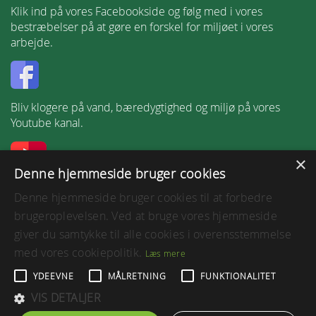
Klik ind på vores Facebookside og følg med i vores
bestræbelser på at gøre en forskel for miljøet i vores
arbejde.
Bliv klogere på vand, bæredygtighed og miljø på vores
Youtube kanal.
×
Denne hjemmeside bruger cookies
Følg os på LinkedIn.
Denne hjemmeside bruger cookies til at forbedre
brugeroplevelsen. Ved at bruge vores hjemmeside
giver du samtykke til alle cookies i overensstemmelse
med vores cookiepolitik.
Læs mere
Tilgængelighedserklæring
YDEEVNE
MÅLRETNING
FUNKTIONALITET
Vejledning til at få læst hjemmesiden op
VIS DETALJER