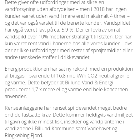
Dette giver ofte udfordringer med at sikre en
vandforsyning uden afbrydelser – men i 2018 har ingen
kunder været uden vand i mere end maksimalt 4 timer –
og det var også varslet til de berørte kunder. Vandspildet
har også været lavt på ca. 5,9 %. Der er lovkrav om at
vandspild over 10% medfører strafafgift til staten. Der har
kun været rent vand i hanerne hos alle vores kunder – dvs.
der er ikke udfordringer med rester af sprøjtemidler eller
andre uønskede stoffer i drikkevandet.
Energiproduktionen har sat ny rekord, med en produktion
af biogas – svarende til 16,8 mio kWh CO2 neutral grøn el
og varme. Dette betyder at Billund Vand & Energi
producerer 1,7 x mere el og varme end hele koncernen
anvender.
Renseanlæggene har renset spildevandet meget bedre
end de fastsatte krav. Dette kommer heldigvis vandmiljøet
til gavn og ikke mindst fisk, insekter og vandplanterne i
vandløbene i Billund Kommune samt Vadehavet og
Ringkøbing Fjord.