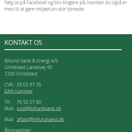
Følg os på Facebook og bliv klogere på, hvordan du også er
med til at gøre miljøet en stor tjeneste.
KONTAKT OS
Billund Vand & Energi A/S
Grindsted Landevej 40
7200 Grindsted
CVR.: 33 03 97 35
EAN nummer
Tlf.: 76 50 27 00
Mail:
post@billundvand.dk
Mail:
affald@billundvand.dk
Åbningstider