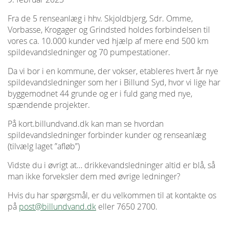
Fra de 5 renseanlæg i hhv. Skjoldbjerg, Sdr. Omme,
Vorbasse, Krogager og Grindsted holdes forbindelsen til
vores ca. 10.000 kunder ved hjælp af mere end 500 km
spildevandsledninger og 70 pumpestationer.
Da vi bor i en kommune, der vokser, etableres hvert år nye
spildevandsledninger som her i Billund Syd, hvor vi lige har
byggemodnet 44 grunde og er i fuld gang med nye,
spændende projekter.
På kort.billundvand.dk kan man se hvordan
spildevandsledninger forbinder kunder og renseanlæg
(tilvælg laget ”afløb”)
Vidste du i øvrigt at… drikkevandsledninger altid er blå, så
man ikke forveksler dem med øvrige ledninger?
Hvis du har spørgsmål, er du velkommen til at kontakte os
på
post@billundvand.dk
eller 7650 2700.