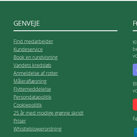
GENVEJE
F
Find medarbejder
K
be
Kundeservice
v
Book en rundvisning
Vandets kredsløb
Anmeldelse af rotter
Måleraflæsning
B
Flyttemeddelelse
v
Persondatapolitik
Cookiepolitik
25 år med modige grønne skridt
Fø
Priser
Whistleblowerordning