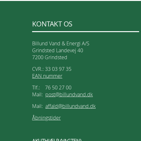
KONTAKT OS
Billund Vand & Energi A/S
Grindsted Landevej 40
7200 Grindsted
CVR.: 33 03 97 35
EAN nummer
Tlf.: 76 50 27 00
Mail:
post@billundvand.dk
Mail:
affald@billundvand.dk
Åbningstider