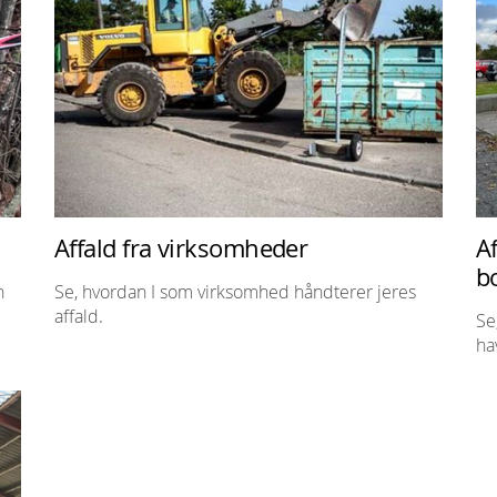
Affald fra virksomheder
Af
b
n
Se, hvordan I som virksomhed håndterer jeres
affald.
Se
ha