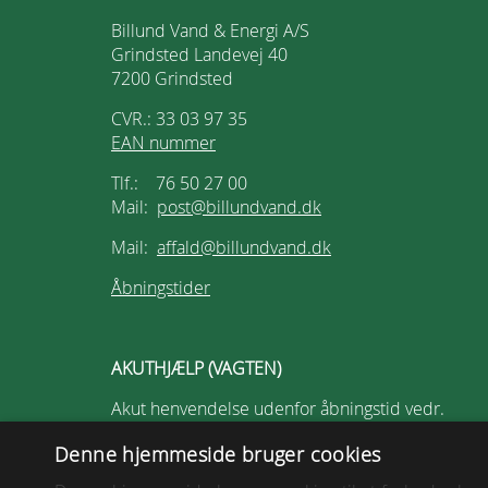
Billund Vand & Energi A/S
Grindsted Landevej 40
7200 Grindsted
CVR.: 33 03 97 35
EAN nummer
Tlf.: 76 50 27 00
Mail:
post@billundvand.dk
Mail:
affald@billundvand.dk
Åbningstider
AKUTHJÆLP (VAGTEN)
Akut henvendelse udenfor åbningstid vedr.
driftsproblemer på spildevandssystemet eller
Denne hjemmeside bruger cookies
drikkevand.