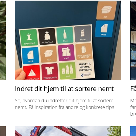
Indret dit hjem til at sortere nemt
Få
Se, hvordan du indretter dit hjem til at sortere
Me
nemt. Få inspiration fra andre og konkrete tips
fa
br