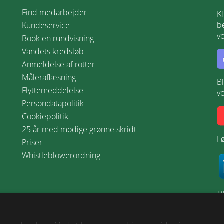
Find medarbejder
K
be
Kundeservice
v
Book en rundvisning
Vandets kredsløb
Anmeldelse af rotter
Måleraflæsning
B
Flyttemeddelelse
v
Persondatapolitik
Cookiepolitik
25 år med modige grønne skridt
Fø
Priser
Whistleblowerordning
T
V