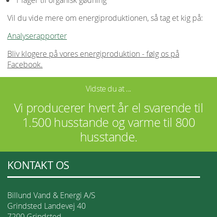
1 lager til organisk gødning
Vil du vide mere om energiproduktionen, så tag et kig på:
Analyserapporter
Bliv klogere på vores energiproduktion - følg os på
Facebook.
Vidste du at ...
Vi producerer hvert år el svarende til
1.500 husstande og varme til 800
husstande.
KONTAKT OS
Billund Vand & Energi A/S
Grindsted Landevej 40
7200 Grindsted