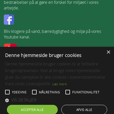
bestræbelser på at gøre en forskel for miljøet i vores
arbejde.
Bliv klogere på vand, bæredygtighed og miljø på vores
Youtube kanal.
×
Denne hjemmeside bruger cookies
Følg os på LinkedIn.
Denne hjemmeside bruger cookies til at forbedre
brugeroplevelsen. Ved at bruge vores hjemmeside
giver du samtykke til alle cookies i overensstemmelse
med vores cookiepolitik.
Læs mere
Tilgængelighedserklæring
YDEEVNE
MÅLRETNING
FUNKTIONALITET
Vejledning til at få læst hjemmesiden op
VIS DETALJER
ACCEPTER ALLE
AFVIS ALLE