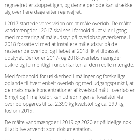
regnvejret er stoppet igen, og denne periode kan strække
sig over flere dage efter regnvejret.
I 2017 startede vores vision om at måle overløb. De målte
vandmængder i 2017 skal ses i forhold til, at vi er i gang
med montering af måleudstyr på overløbsbygværkerne. I
2018 forsatte vi med at installere måleudstyr på de
resterende overløb, og i løbet af 2018 fik vi tilpasset
udstyret. Derfor er 2017- og 2018-overløbsmængder
usikre og formentligt i underkanten af den reelle mængde.
Med forbehold for usikkerhed i målinger og forskellige
oplande til hvert enkelt overløb og med udgangspunkt i, at
de maksimale koncentrationer af kvælstof målt i overløb er
8 mg/l og 1 mg fosfor, kan udledningen af kvælstof via
overløb opgøres til ca. 2.390 kg kvælstof og ca. 299 kg
fosfor i 2019.
De målte vandmængder i 2019 og 2020 er pålidelige nok
til at blive anvendt som dokumentation.