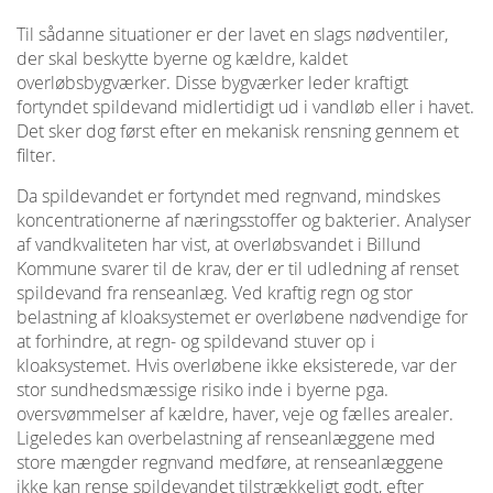
Til sådanne situationer er der lavet en slags nødventiler,
der skal beskytte byerne og kældre, kaldet
overløbsbygværker. Disse bygværker leder kraftigt
fortyndet spildevand midlertidigt ud i vandløb eller i havet.
Det sker dog først efter en mekanisk rensning gennem et
filter.
Da spildevandet er fortyndet med regnvand, mindskes
koncentrationerne af næringsstoffer og bakterier. Analyser
af vandkvaliteten har vist, at overløbsvandet i Billund
Kommune svarer til de krav, der er til udledning af renset
spildevand fra renseanlæg. Ved kraftig regn og stor
belastning af kloaksystemet er overløbene nødvendige for
at forhindre, at regn- og spildevand stuver op i
kloaksystemet. Hvis overløbene ikke eksisterede, var der
stor sundhedsmæssige risiko inde i byerne pga.
oversvømmelser af kældre, haver, veje og fælles arealer.
Ligeledes kan overbelastning af renseanlæggene med
store mængder regnvand medføre, at renseanlæggene
ikke kan rense spildevandet tilstrækkeligt godt, efter