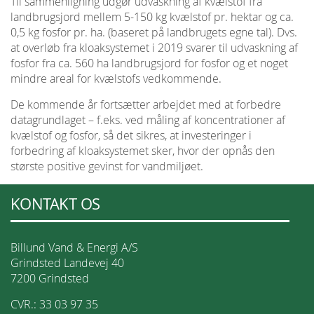
Til sammenligning udgør udvaskning af kvælstof fra
landbrugsjord mellem 5-150 kg kvælstof pr. hektar og ca.
0,5 kg fosfor pr. ha. (baseret på landbrugets egne tal). Dvs.
at overløb fra kloaksystemet i 2019 svarer til udvaskning af
fosfor fra ca. 560 ha landbrugsjord for fosfor og et noget
mindre areal for kvælstofs vedkommende.
De kommende år fortsætter arbejdet med at forbedre
datagrundlaget – f.eks. ved måling af koncentrationer af
kvælstof og fosfor, så det sikres, at investeringer i
forbedring af kloaksystemet sker, hvor der opnås den
største positive gevinst for vandmiljøet.
KONTAKT OS
Billund Vand & Energi A/S
Grindsted Landevej 40
7200 Grindsted
CVR.: 33 03 97 35